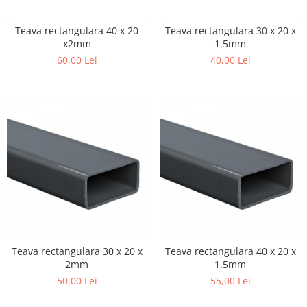
Plasa rabitz
Plasa sudata
Teava rectangulara 40 x 20
Teava rectangulara 30 x 20 x
x2mm
1.5mm
Tabla
60,00 Lei
40,00 Lei
Sipca metalica
Tabla aluminiu
Tabla cutata
Tabla lisa
Tabla neagra
Cuie, Sarma, Distantieri
Cuie beton
Cuie constructii
Distantiere cofraje
Electrozi sudura
Sarma neagra
Teava rectangulara 30 x 20 x
Teava rectangulara 40 x 20 x
2mm
1.5mm
Sarma zincata
50,00 Lei
55,00 Lei