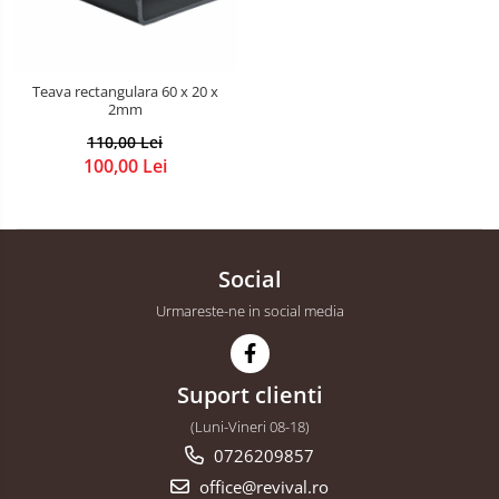
Teava rectangulara 60 x 20 x
2mm
110,00 Lei
100,00 Lei
Social
Urmareste-ne in social media
Suport clienti
(Luni-Vineri 08-18)
0726209857
office@revival.ro