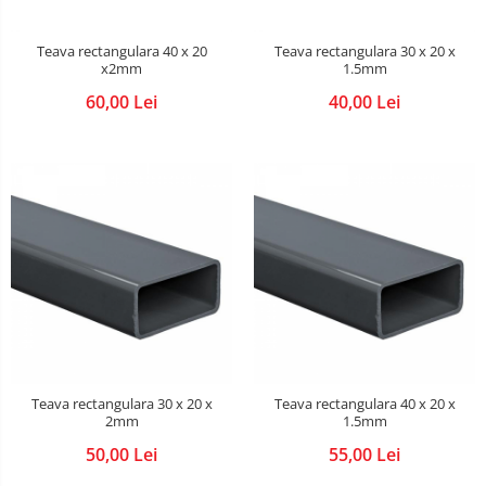
Plasa impletita
Teava rectangulara 40 x 20
Teava rectangulara 30 x 20 x
Plasa rabitz
x2mm
1.5mm
Plasa sudata
60,00 Lei
40,00 Lei
Tabla
Sipca metalica
Tabla aluminiu
Tabla cutata
Tabla lisa
Tabla neagra
Cuie, Sarma, Distantieri
Cuie beton
Cuie constructii
Distantiere cofraje
Teava rectangulara 30 x 20 x
Teava rectangulara 40 x 20 x
2mm
1.5mm
Electrozi sudura
50,00 Lei
55,00 Lei
Sarma neagra