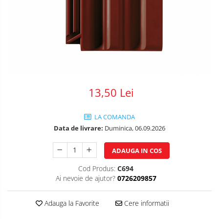
Plasa impletita
Plasa rabitz
Plasa sudata
Tabla
Sipca metalica
Tabla aluminiu
13,50 Lei
Tabla cutata
Tabla lisa
LA COMANDA
Tabla neagra
Data de livrare:
Duminica, 06.09.2026
Cuie, Sarma, Distantieri
ADAUGA IN COS
Cuie beton
Cuie constructii
Cod Produs:
C694
Ai nevoie de ajutor?
0726209857
Distantiere cofraje
Electrozi sudura
Adauga la Favorite
Cere informatii
Sarma neagra