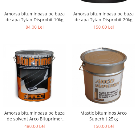
Plasa rabitz
Plasa sudata
Amorsa bituminoasa pe baza
Amorsa bituminoasa pe baza
de apa Tytan Disprobit 10kg
de apa Tytan Disprobit 20kg
Tabla
84,00 Lei
150,00 Lei
Sipca metalica
Tabla aluminiu
Tabla cutata
Tabla lisa
Tabla neagra
Cuie, Sarma, Distantieri
Cuie beton
Cuie constructii
Distantiere cofraje
Electrozi sudura
Sarma neagra
Amorsa bituminoasa pe baza
Mastic bituminos Arco
de solvent Arco Bituprimer
Superbit 25kg
Sarma zincata
25L
480,00 Lei
150,00 Lei