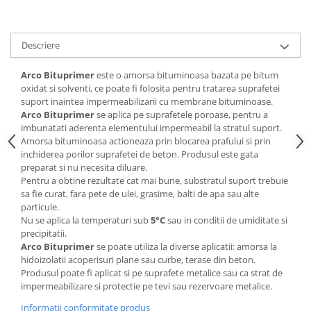
Descriere
Arco Bituprimer
este o amorsa bituminoasa bazata pe bitum
oxidat si solventi, ce poate fi folosita pentru tratarea suprafetei
suport inaintea impermeabilizarii cu membrane bituminoase.
Arco Bituprimer
se aplica pe suprafetele poroase, pentru a
imbunatati aderenta elementului impermeabil la stratul suport.
Amorsa bituminoasa actioneaza prin blocarea prafului si prin
inchiderea porilor suprafetei de beton. Produsul este gata
preparat si nu necesita diluare.
Pentru a obtine rezultate cat mai bune, substratul suport trebuie
sa fie curat, fara pete de ulei, grasime, balti de apa sau alte
particule.
Nu se aplica la temperaturi sub
5°C
sau in conditii de umiditate si
precipitatii.
Arco Bituprimer
se poate utiliza la diverse aplicatii: amorsa la
hidoizolatii acoperisuri plane sau curbe, terase din beton.
Produsul poate fi aplicat si pe suprafete metalice sau ca strat de
impermeabilizare si protectie pe tevi sau rezervoare metalice.
Informatii conformitate produs