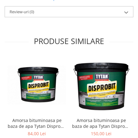
Review-uri
(0)
PRODUSE SIMILARE
Amorsa bituminoasa pe
Amorsa bituminoasa pe
baza de apa Tytan Disprobit
baza de apa Tytan Disprobit
10kg
20kg
84,00 Lei
150,00 Lei