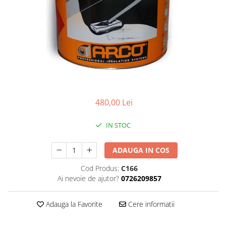
Plasa rabitz
Plasa sudata
Tabla
Sipca metalica
Tabla aluminiu
Tabla cutata
Tabla lisa
Tabla neagra
480,00 Lei
Cuie, Sarma, Distantieri
IN STOC
Cuie beton
Cuie constructii
ADAUGA IN COS
Distantiere cofraje
Cod Produs:
C166
Electrozi sudura
Ai nevoie de ajutor?
0726209857
Sarma neagra
Sarma zincata
Adauga la Favorite
Cere informatii