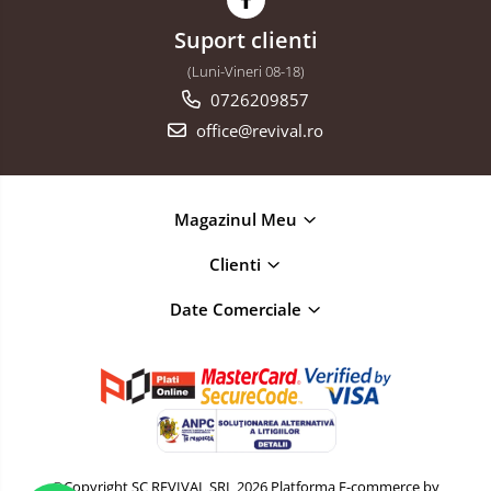
Plasa impletita
Suport clienti
Plasa rabitz
(Luni-Vineri 08-18)
Plasa sudata
0726209857
Tabla
office@revival.ro
Sipca metalica
Tabla aluminiu
Tabla cutata
Magazinul Meu
Tabla lisa
Clienti
Tabla neagra
Date Comerciale
Cuie, Sarma, Distantieri
Cuie beton
Cuie constructii
Distantiere cofraje
Electrozi sudura
Sarma neagra
©Copyright SC REVIVAL SRL 2026
Platforma E-commerce by