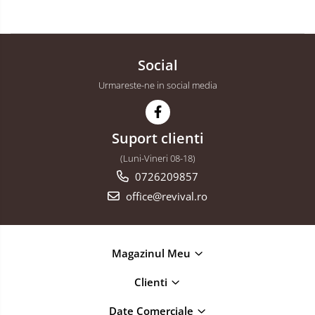
Sarma zincata
Social
Urmareste-ne in social media
Suport clienti
(Luni-Vineri 08-18)
0726209857
office@revival.ro
Magazinul Meu
Clienti
Date Comerciale