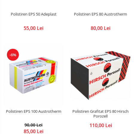
Plasa impletita
Polistiren EPS 50 Adeplast
Polistiren EPS 80 Austrotherm
Plasa rabitz
Plasa sudata
55,00 Lei
80,00 Lei
Tabla
Sipca metalica
Tabla aluminiu
-6%
Tabla cutata
Tabla lisa
Tabla neagra
Cuie, Sarma, Distantieri
Cuie beton
Cuie constructii
Distantiere cofraje
Polistiren Grafitat EPS 80 Hirsch
Polistiren EPS 100 Austrotherm
Porozell
Electrozi sudura
110,00 Lei
90,00 Lei
Sarma neagra
85,00 Lei