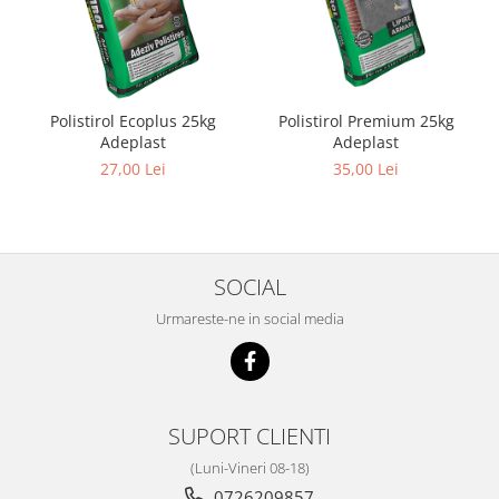
Chit rosturi gips-carton
Glet
Ipsos
Sape
Polistirol Ecoplus 25kg
Polistirol Premium 25kg
Tencuieli
Adeplast
Adeplast
27,00 Lei
35,00 Lei
Gips carton
Placi gips carton
Profile gips carton
Accesorii gips carton
SOCIAL
Termoizolatii
Urmareste-ne in social media
Polistiren
Polistiren expandat
Polistiren extrudat
Vata minerala
SUPORT CLIENTI
Vata bazaltica de fatada
(Luni-Vineri 08-18)
Vata minerala bazaltica
0726209857