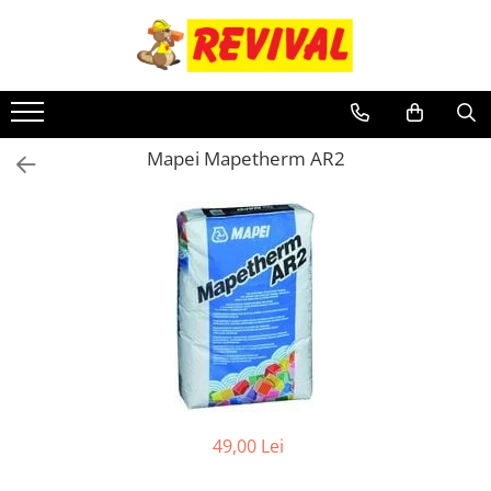
Toate Produsele
Zidarie
Adezivi pentru BCA si Caramida
Mapei Mapetherm AR2
BCA
Buiandrugi
Caramida
Ciment, Lianti, Var
Metale
Otel beton
Plase sudate
Teava pentru constructii
49,00 Lei
Teava patrata
Teava rectangulara