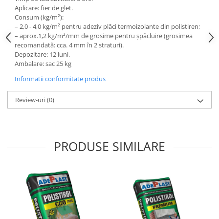
Aplicare: fier de glet.
Cuie beton
Consum (kg/m²):
Cuie constructii
– 2,0 - 4,0 kg/m² pentru adeziv plăci termoizolante din polistiren;
– aprox.1,2 kg/m²/mm de grosime pentru șpăcluire (grosimea
Distantiere cofraje
recomandată: cca. 4 mm în 2 straturi).
Electrozi sudura
Depozitare: 12 luni.
Sarma neagra
Ambalare: sac 25 kg
Sarma zincata
Informatii conformitate produs
Lemn
Review-uri
(0)
Cherestea
Lambriu lemn
OSB
PRODUSE SIMILARE
Peleti, Brichete, Carbune
Adezivi
Adezivi pentru gips-carton
Adezivi pentru termosistem
Adezivi placi ceramice