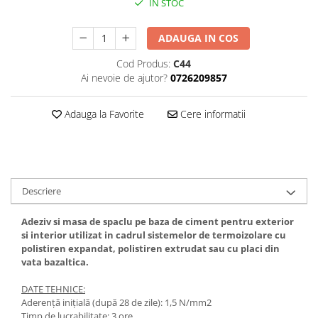
IN STOC
Teava rotunda
Profile laminate
ADAUGA IN COS
Cornier laminat
Cod Produs:
C44
Europrofile IPE
Ai nevoie de ajutor?
0726209857
Otel lat
Plasa de gard
Adauga la Favorite
Cere informatii
Panou bordurat
Plasa impletita
Plasa rabitz
Plasa sudata
Descriere
Tabla
Adeziv si masa de spaclu pe baza de ciment pentru exterior
Sipca metalica
si interior utilizat in cadrul sistemelor de termoizolare cu
Tabla aluminiu
polistiren expandat, polistiren extrudat sau cu placi din
Tabla cutata
vata bazaltica.
Tabla lisa
DATE TEHNICE:
Tabla neagra
Aderență inițială (după 28 de zile): 1,5 N/mm2
Cuie, Sarma, Distantieri
Timp de lucrabilitate: 3 ore.