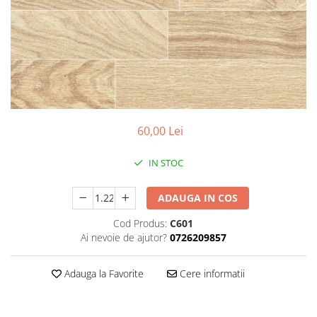
Teava rotunda
Profile laminate
Cornier laminat
Europrofile IPE
Otel lat
Plasa de gard
Panou bordurat
60,00 Lei
Plasa impletita
Plasa rabitz
IN STOC
Plasa sudata
ADAUGA IN COS
Tabla
Sipca metalica
Cod Produs:
C601
Ai nevoie de ajutor?
0726209857
Tabla aluminiu
Tabla cutata
Adauga la Favorite
Cere informatii
Tabla lisa
Tabla neagra
Cuie, Sarma, Distantieri