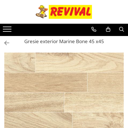
Toate Produsele
Zidarie
Adezivi pentru BCA si Caramida
Gresie exterior Marine Bone 45 x45
BCA
Buiandrugi
Caramida
Ciment, Lianti, Var
Metale
Otel beton
Plase sudate
Teava pentru constructii
Teava patrata
Teava rectangulara