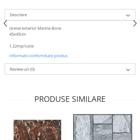
Cuie beton
Descriere
Cuie constructii
Distantiere cofraje
Gresie exterior Marine Bone
Electrozi sudura
45x45cm
Sarma neagra
1.22mp/cutie
Sarma zincata
Informatii conformitate produs
Lemn
Cherestea
Review-uri
(0)
Lambriu lemn
OSB
Peleti, Brichete, Carbune
PRODUSE SIMILARE
Adezivi
Adezivi pentru gips-carton
Adezivi pentru termosistem
Adezivi placi ceramice