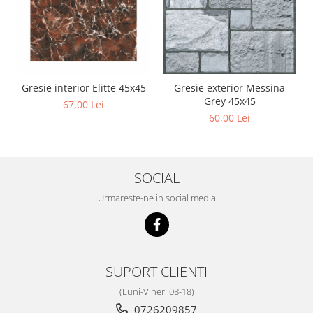
Chit rosturi gips-carton
Glet
Ipsos
Sape
Gresie interior Elitte 45x45
Gresie exterior Messina
Tencuieli
Grey 45x45
67,00 Lei
Gips carton
60,00 Lei
Placi gips carton
Profile gips carton
Accesorii gips carton
SOCIAL
Termoizolatii
Urmareste-ne in social media
Polistiren
Polistiren expandat
Polistiren extrudat
SUPORT CLIENTI
Vata minerala
Vata bazaltica de fatada
(Luni-Vineri 08-18)
0726209857
Vata minerala bazaltica