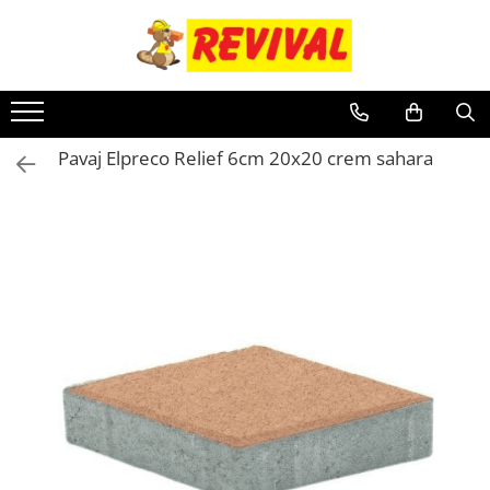
Toate Produsele
Zidarie
Adezivi pentru BCA si Caramida
Pavaj Elpreco Relief 6cm 20x20 crem sahara
BCA
Buiandrugi
Caramida
Ciment, Lianti, Var
Metale
Otel beton
Plase sudate
Teava pentru constructii
Teava patrata
Teava rectangulara