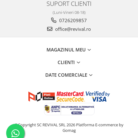
SUPORT CLIENTI
Vata minerala de sticla
(Luni-Vineri 08-18)
Accesorii termosistem
0726209857
Coltare si profile PVC
office@revival.ro
Dibluri termosistem
Folii
Plasa fibra
MAGAZINUL MEU
Hidroizolatii
CLIENTI
Hidroizolatii bai
Hidroizolatii fundatie
DATE COMERCIALE
Membrane
Curte si gradina
Pavaj
Borduri
Piatra decorativa
©Copyright SC REVIVAL SRL 2026
Platforma E-commerce by
Policarbonat
Gomag