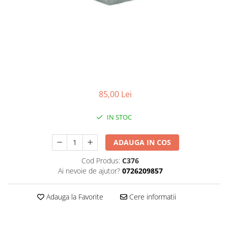
Teava rotunda
Profile laminate
Cornier laminat
Europrofile IPE
Otel lat
Plasa de gard
Panou bordurat
85,00 Lei
Plasa impletita
Plasa rabitz
IN STOC
Plasa sudata
ADAUGA IN COS
Tabla
Sipca metalica
Cod Produs:
C376
Ai nevoie de ajutor?
0726209857
Tabla aluminiu
Tabla cutata
Adauga la Favorite
Cere informatii
Tabla lisa
Tabla neagra
Cuie, Sarma, Distantieri