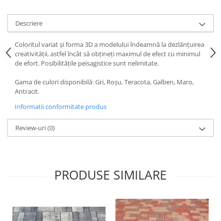
Cuie beton
Descriere
Cuie constructii
Distantiere cofraje
Coloritul variat şi forma 3D a modelului îndeamnă la dezlănţuirea
Electrozi sudura
creativităţii, astfel încât să obţineţi maximul de efect cu minimul
de efort. Posibilităţile peisagistice sunt nelimitate.
Sarma neagra
Sarma zincata
Gama de culori disponibilă: Gri, Roşu, Teracota, Galben, Maro,
Lemn
Antracit.
Cherestea
Informatii conformitate produs
Lambriu lemn
Review-uri
(0)
OSB
Peleti, Brichete, Carbune
Adezivi
PRODUSE SIMILARE
Adezivi pentru gips-carton
Adezivi pentru termosistem
Adezivi placi ceramice