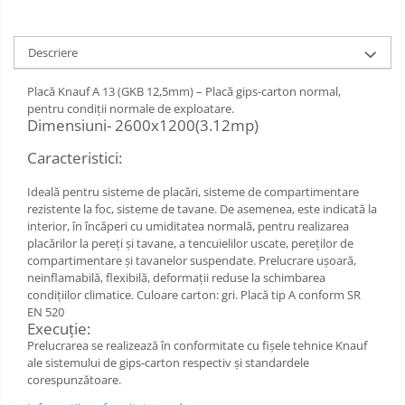
Sarma zincata
Descriere
Placă Knauf A 13 (GKB 12,5mm) – Placă gips-carton normal,
pentru condiţii normale de exploatare.
Dimensiuni- 2600x1200(3.12mp)
Caracteristici:
Ideală pentru sisteme de placări, sisteme de compartimentare
rezistente la foc, sisteme de tavane. De asemenea, este indicată la
interior, în încăperi cu umiditatea normală, pentru realizarea
placărilor la pereţi şi tavane, a tencuielilor uscate, pereţilor de
compartimentare şi tavanelor suspendate. Prelucrare ușoară,
neinflamabilă, flexibilă, deformații reduse la schimbarea
condiţiilor climatice. Culoare carton: gri. Placă tip A conform SR
EN 520
Execuție:
Prelucrarea se realizează în conformitate cu fișele tehnice Knauf
ale sistemului de gips-carton respectiv și standardele
corespunzătoare.