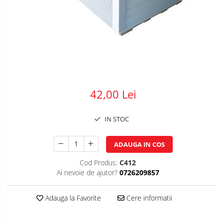
Plasa impletita
Plasa rabitz
Plasa sudata
Tabla
Sipca metalica
Tabla aluminiu
42,00 Lei
Tabla cutata
Tabla lisa
IN STOC
Tabla neagra
Cuie, Sarma, Distantieri
ADAUGA IN COS
Cuie beton
Cod Produs:
C412
Cuie constructii
Ai nevoie de ajutor?
0726209857
Distantiere cofraje
Electrozi sudura
Adauga la Favorite
Cere informatii
Sarma neagra