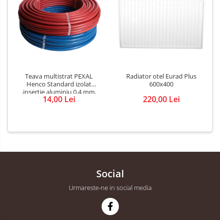
Teava multistrat PEXAL
Radiator otel Eurad Plus
Henco Standard izolat
600x400
,insertie aluminiu 0.4 mm,
14,00 Lei
220,00 Lei
diametru 16 mm
Social
Urmareste-ne in social media