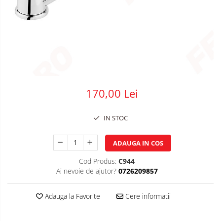
Plasa impletita
Plasa rabitz
Plasa sudata
Tabla
Sipca metalica
Tabla aluminiu
170,00 Lei
Tabla cutata
Tabla lisa
IN STOC
Tabla neagra
Cuie, Sarma, Distantieri
ADAUGA IN COS
Cuie beton
Cod Produs:
C944
Cuie constructii
Ai nevoie de ajutor?
0726209857
Distantiere cofraje
Electrozi sudura
Adauga la Favorite
Cere informatii
Sarma neagra