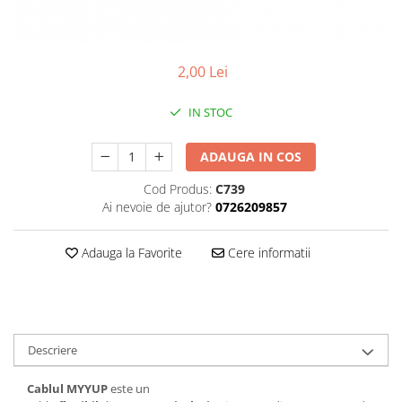
Plasa rabitz
Plasa sudata
Tabla
2,00 Lei
Sipca metalica
Tabla aluminiu
IN STOC
Tabla cutata
Tabla lisa
ADAUGA IN COS
Tabla neagra
Cod Produs:
C739
Cuie, Sarma, Distantieri
Ai nevoie de ajutor?
0726209857
Cuie beton
Adauga la Favorite
Cere informatii
Cuie constructii
Distantiere cofraje
Electrozi sudura
Sarma neagra
Sarma zincata
Descriere
Cablul MYYUP
este un