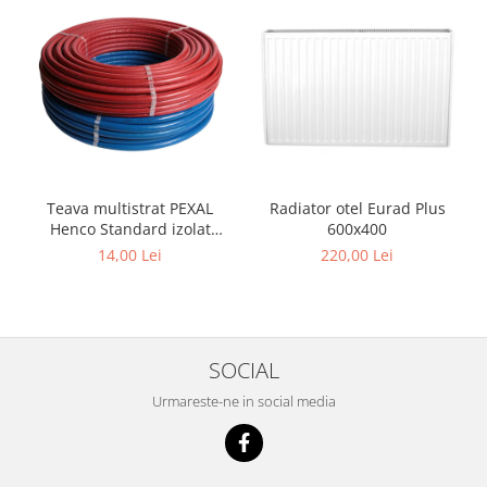
Teava multistrat PEXAL
Radiator otel Eurad Plus
Henco Standard izolat
600x400
,insertie aluminiu 0.4 mm,
14,00 Lei
220,00 Lei
diametru 16 mm
SOCIAL
Urmareste-ne in social media