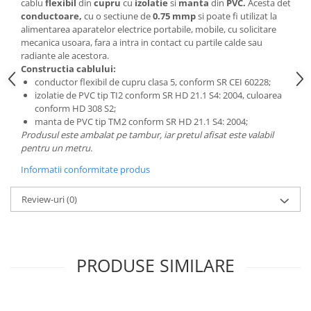
cablu
flexibil
din
cupru
cu
izolatie
si
manta
din
PVC.
Acesta detine
2
conductoare,
cu o sectiune de
0.75 mmp
si poate fi utilizat la
alimentarea aparatelor electrice portabile, mobile, cu solicitare
mecanica usoara, fara a intra in contact cu partile calde sau
radiante ale acestora.
Constructia cablului:
conductor flexibil de cupru clasa 5, conform SR CEI 60228;
izolatie de PVC tip TI2 conform SR HD 21.1 S4: 2004, culoarea
conform HD 308 S2;
manta de PVC tip TM2 conform SR HD 21.1 S4: 2004;
Produsul este ambalat pe tambur, iar pretul afisat este valabil
pentru un metru.
Informatii conformitate produs
Review-uri
(0)
PRODUSE SIMILARE