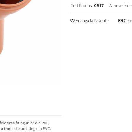
Cod Produs:
C917
Ai nevoie de
Adauga la Favorite
Cere 
olosirea fitingurilor din PVC,
cu inel
este un fiting din PVC,