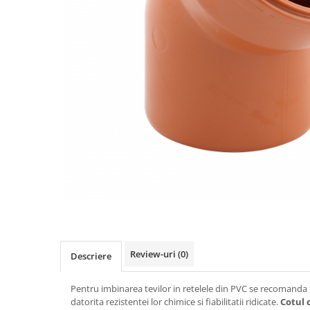
Teava rotunda
Profile laminate
Cornier laminat
Europrofile IPE
Otel lat
Plasa de gard
Panou bordurat
Plasa impletita
Plasa rabitz
Plasa sudata
Tabla
Sipca metalica
Tabla aluminiu
Tabla cutata
Review-uri
(0)
Descriere
Tabla lisa
Tabla neagra
Pentru imbinarea tevilor in retelele din PVC se recomanda f
datorita rezistentei lor chimice si fiabilitatii ridicate.
Cotul 
Cuie, Sarma, Distantieri