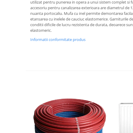
utilizat pentru punerea in opera a unui sistem complet si f
Cuie beton
accesoriu pentru canalizarea exterioara are diametrul de 1
nuanta portocaliu. Mufa cu inel permite demontarea facila, 
Cuie constructii
etansarea cu inelele de cauciuc elastomerice. Garniturile d
Distantiere cofraje
conditii dificile de lucru rezistenta de durata, deoarece su
elastomeric.
Electrozi sudura
Sarma neagra
Informatii conformitate produs
Sarma zincata
Lemn
Cherestea
Lambriu lemn
OSB
Peleti, Brichete, Carbune
Adezivi
Adezivi pentru gips-carton
Adezivi pentru termosistem
Adezivi placi ceramice