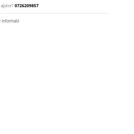
 ajutor?
0726209857
informatii