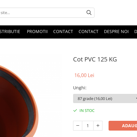
STRIBUTIE
PROMOTII
CONTACT
CONTACT
DESPRE NOI
D
Cot PVC 125 KG
16,00 Lei
Unghi
:
IN STOC
ADAUG