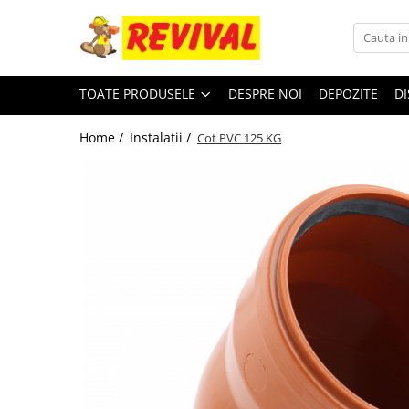
Toate Produsele
TOATE PRODUSELE
DESPRE NOI
DEPOZITE
DI
Zidarie
Adezivi pentru BCA si Caramida
Home /
Instalatii /
Cot PVC 125 KG
BCA
Buiandrugi
Caramida
Ciment, Lianti, Var
Metale
Otel beton
Plase sudate
Teava pentru constructii
Teava patrata
Teava rectangulara