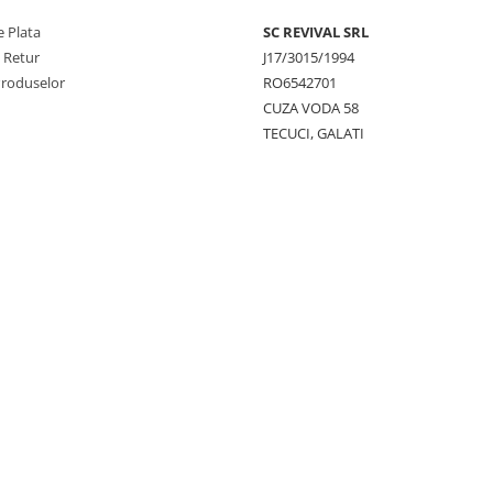
 Plata
SC REVIVAL SRL
e Retur
J17/3015/1994
Produselor
RO6542701
CUZA VODA 58
TECUCI, GALATI