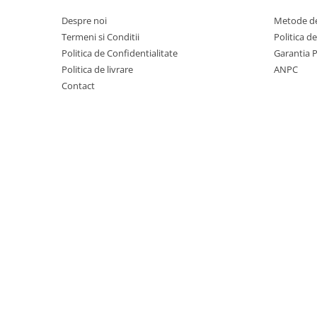
Vata minerala de sticla
Despre noi
Metode de
Accesorii termosistem
Termeni si Conditii
Politica d
Politica de Confidentialitate
Garantia 
Coltare si profile PVC
Politica de livrare
ANPC
Dibluri termosistem
Contact
Folii
Plasa fibra
Hidroizolatii
Hidroizolatii bai
Hidroizolatii fundatie
Membrane
Curte si gradina
Pavaj
Borduri
Piatra decorativa
Policarbonat