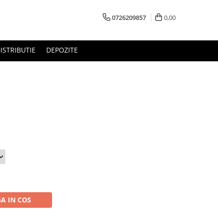
0726209857
0,00
ISTRIBUTIE
DEPOZITE
A IN COS