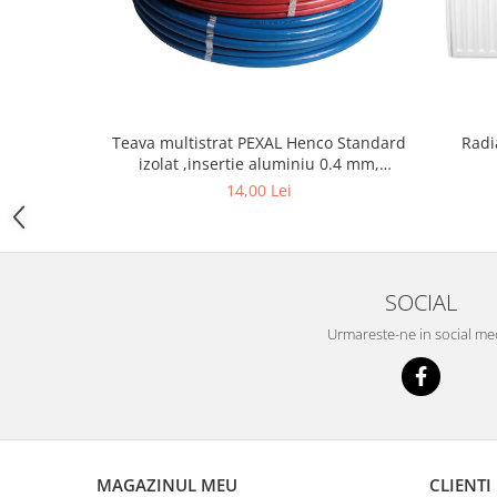
Chit rosturi gips-carton
Glet
Ipsos
Sape
Tencuieli
Teava multistrat PEXAL Henco Standard
Radi
izolat ,insertie aluminiu 0.4 mm,
Gips carton
diametru 16 mm
14,00 Lei
Placi gips carton
Profile gips carton
Accesorii gips carton
SOCIAL
Termoizolatii
Urmareste-ne in social me
Polistiren
Polistiren expandat
Polistiren extrudat
Vata minerala
Vata bazaltica de fatada
MAGAZINUL MEU
CLIENTI
Vata minerala bazaltica