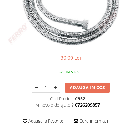
Plasa rabitz
Plasa sudata
Tabla
Sipca metalica
Tabla aluminiu
Tabla cutata
Tabla lisa
30,00 Lei
Tabla neagra
Cuie, Sarma, Distantieri
IN STOC
Cuie beton
ADAUGA IN COS
Cuie constructii
Distantiere cofraje
Cod Produs:
C952
Electrozi sudura
Ai nevoie de ajutor?
0726209857
Sarma neagra
Adauga la Favorite
Cere informatii
Sarma zincata