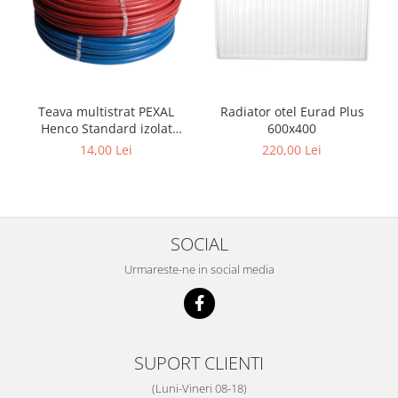
Teava multistrat PEXAL
Radiator otel Eurad Plus
Henco Standard izolat
600x400
,insertie aluminiu 0.4 mm,
14,00 Lei
220,00 Lei
diametru 16 mm
SOCIAL
Urmareste-ne in social media
SUPORT CLIENTI
(Luni-Vineri 08-18)