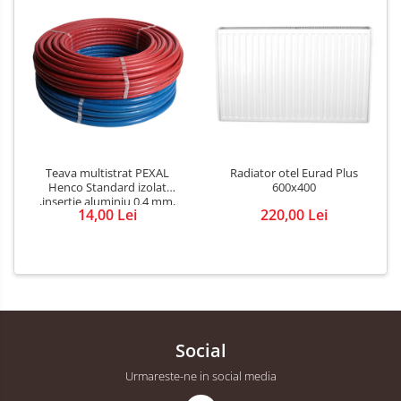
Teava multistrat PEXAL
Radiator otel Eurad Plus
Henco Standard izolat
600x400
,insertie aluminiu 0.4 mm,
14,00 Lei
220,00 Lei
diametru 16 mm
Social
Urmareste-ne in social media