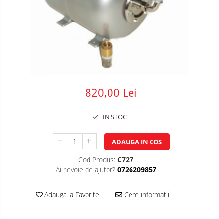
Plasa impletita
Plasa rabitz
Plasa sudata
Tabla
Sipca metalica
Tabla aluminiu
820,00 Lei
Tabla cutata
Tabla lisa
IN STOC
Tabla neagra
Cuie, Sarma, Distantieri
ADAUGA IN COS
Cuie beton
Cod Produs:
C727
Cuie constructii
Ai nevoie de ajutor?
0726209857
Distantiere cofraje
Electrozi sudura
Adauga la Favorite
Cere informatii
Sarma neagra