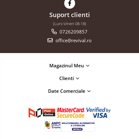
Suport clienti
(Luni-Vineri 08-18)
0726209857
office@revival.ro
Magazinul Meu
Clienti
Date Comerciale