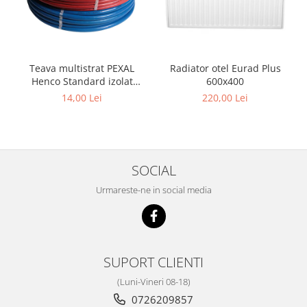
Teava multistrat PEXAL
Radiator otel Eurad Plus
Henco Standard izolat
600x400
,insertie aluminiu 0.4 mm,
14,00 Lei
220,00 Lei
diametru 16 mm
SOCIAL
Urmareste-ne in social media
SUPORT CLIENTI
(Luni-Vineri 08-18)
0726209857