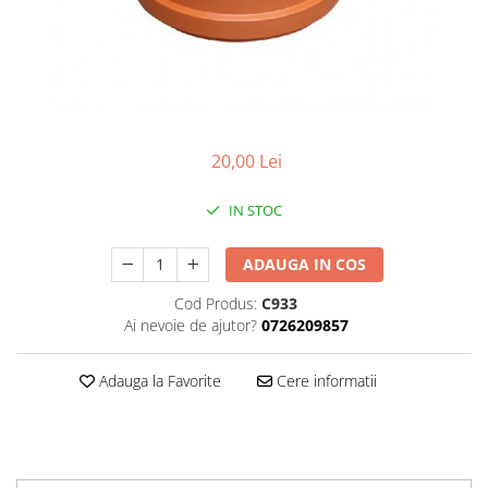
Plasa rabitz
Plasa sudata
Tabla
Sipca metalica
Tabla aluminiu
20,00 Lei
Tabla cutata
Tabla lisa
IN STOC
Tabla neagra
Cuie, Sarma, Distantieri
ADAUGA IN COS
Cuie beton
Cod Produs:
C933
Cuie constructii
Ai nevoie de ajutor?
0726209857
Distantiere cofraje
Electrozi sudura
Adauga la Favorite
Cere informatii
Sarma neagra
Sarma zincata