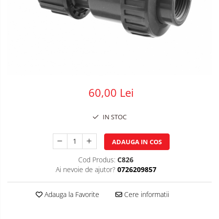
Plasa impletita
Plasa rabitz
Plasa sudata
Tabla
Sipca metalica
Tabla aluminiu
60,00 Lei
Tabla cutata
Tabla lisa
IN STOC
Tabla neagra
Cuie, Sarma, Distantieri
ADAUGA IN COS
Cuie beton
Cod Produs:
C826
Cuie constructii
Ai nevoie de ajutor?
0726209857
Distantiere cofraje
Electrozi sudura
Adauga la Favorite
Cere informatii
Sarma neagra