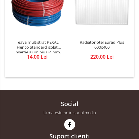
Teava multistrat PEXAL
Radiator otel Eurad Plus
Henco Standard izolat
600x400
,insertie aluminiu 0.4 mm,
14,00 Lei
220,00 Lei
diametru 16 mm
Social
Urmareste-ne in social media
Suport clienti