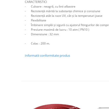
CARACTERISTICI
Cuie beton
-
Culoare : neagră, cu linii albastre
-
Rezistență mărită la substanțe chimice și coroziune
Cuie constructii
-
Rezistență atât la raze UV, cât și la temperaturi joase
Distantiere cofraje
-
Flexibilitate
-
Îmbinare simplă și sigură cu ajutorul fitingurilor de comp
Electrozi sudura
-
Presiune maximă de lucru : 10 atm ( PN10 )
Sarma neagra
-
Dimensiune : 32 mm
Sarma zincata
-
Colac : 200 m.
Lemn
Cherestea
Informatii conformitate produs
Lambriu lemn
OSB
Peleti, Brichete, Carbune
Adezivi
Adezivi pentru gips-carton
Adezivi pentru termosistem
Adezivi placi ceramice