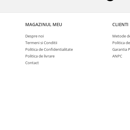
Vata minerala de sticla
Accesorii termosistem
Coltare si profile PVC
MAGAZINUL MEU
CLIENTI
Dibluri termosistem
Despre noi
Metode de
Folii
Termeni si Conditii
Politica d
Plasa fibra
Politica de Confidentialitate
Garantia 
Hidroizolatii
Politica de livrare
ANPC
Hidroizolatii bai
Contact
Hidroizolatii fundatie
Membrane
Curte si gradina
Pavaj
Borduri
Piatra decorativa
Policarbonat