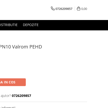
0726209857
0,00
ISTRIBUTIE
DEPOZITE
2 PN10 Valrom PEHD
A IN COS
 ajutor?
0726209857
informatii