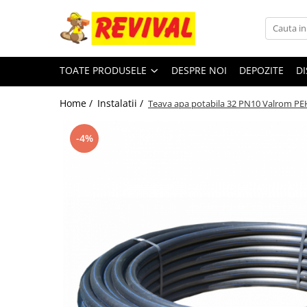
Toate Produsele
TOATE PRODUSELE
DESPRE NOI
DEPOZITE
DI
Zidarie
Adezivi pentru BCA si Caramida
Home /
Instalatii /
Teava apa potabila 32 PN10 Valrom P
BCA
Buiandrugi
-4%
Caramida
Ciment, Lianti, Var
Metale
Otel beton
Plase sudate
Teava pentru constructii
Teava patrata
Teava rectangulara