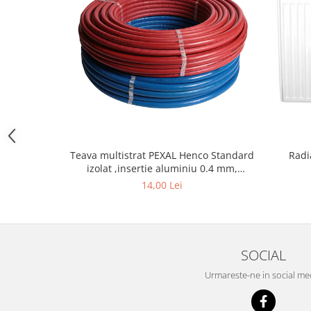
Chit rosturi gips-carton
Glet
Ipsos
Sape
Tencuieli
Gips carton
Placi gips carton
Profile gips carton
Teava multistrat PEXAL Henco Standard
Radi
izolat ,insertie aluminiu 0.4 mm,
Accesorii gips carton
diametru 16 mm
14,00 Lei
Termoizolatii
Polistiren
Polistiren expandat
Polistiren extrudat
SOCIAL
Vata minerala
Urmareste-ne in social me
Vata bazaltica de fatada
Vata minerala bazaltica