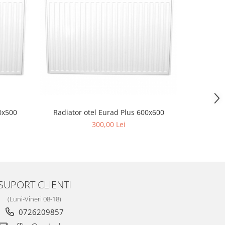
-9%
0x500
Radiator otel Eurad Plus 600x600
Radiato
300,00 Lei
3
SUPORT CLIENTI
(Luni-Vineri 08-18)
0726209857