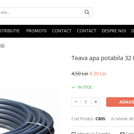
STRIBUTIE
PROMOTII
CONTACT
CONTACT
DESPRE NOI
D
EHD
Teava apa potabila 3
4,50 Lei
4,30 Lei
IN STOC
ADAUG
Cod Produs:
C805
Ai nevoie de
Adauga la Favorite
Cere 