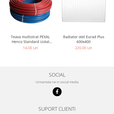
Teava multistrat PEXAL
Radiator otel Eurad Plus
Henco Standard izolat
600x400
,insertie aluminiu 0.4 mm,
14,00 Lei
220,00 Lei
diametru 16 mm
SOCIAL
Urmareste-ne in social media
SUPORT CLIENTI