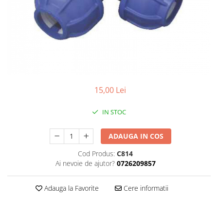
Plasa rabitz
Plasa sudata
Tabla
Sipca metalica
Tabla aluminiu
Tabla cutata
Tabla lisa
15,00 Lei
Tabla neagra
Cuie, Sarma, Distantieri
IN STOC
Cuie beton
ADAUGA IN COS
Cuie constructii
Distantiere cofraje
Cod Produs:
C814
Electrozi sudura
Ai nevoie de ajutor?
0726209857
Sarma neagra
Adauga la Favorite
Cere informatii
Sarma zincata