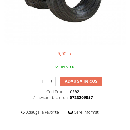
Plasa rabitz
Plasa sudata
Tabla
Sipca metalica
Tabla aluminiu
Tabla cutata
Tabla lisa
9,90 Lei
Tabla neagra
Cuie, Sarma, Distantieri
IN STOC
Cuie beton
ADAUGA IN COS
Cuie constructii
Distantiere cofraje
Cod Produs:
C292
Electrozi sudura
Ai nevoie de ajutor?
0726209857
Sarma neagra
Adauga la Favorite
Cere informatii
Sarma zincata