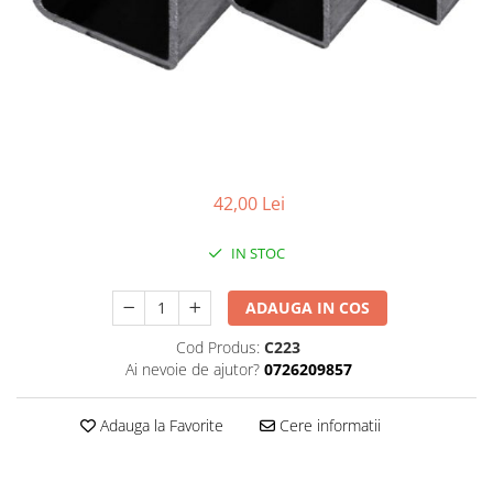
Plasa rabitz
Plasa sudata
Tabla
Sipca metalica
Tabla aluminiu
Tabla cutata
Tabla lisa
42,00 Lei
Tabla neagra
Cuie, Sarma, Distantieri
IN STOC
Cuie beton
ADAUGA IN COS
Cuie constructii
Distantiere cofraje
Cod Produs:
C223
Electrozi sudura
Ai nevoie de ajutor?
0726209857
Sarma neagra
Adauga la Favorite
Cere informatii
Sarma zincata