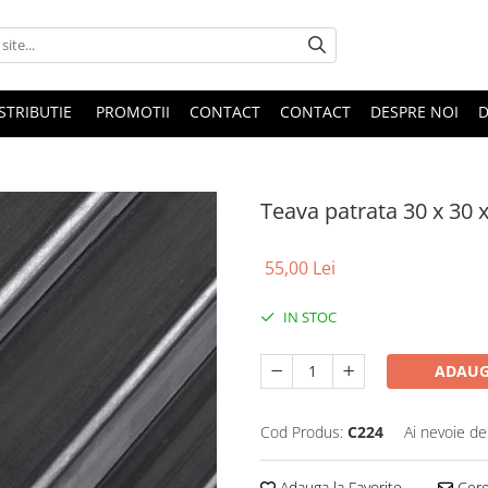
STRIBUTIE
PROMOTII
CONTACT
CONTACT
DESPRE NOI
D
Teava patrata 30 x 30
55,00 Lei
IN STOC
ADAUG
Cod Produs:
C224
Ai nevoie de
Adauga la Favorite
Cere 