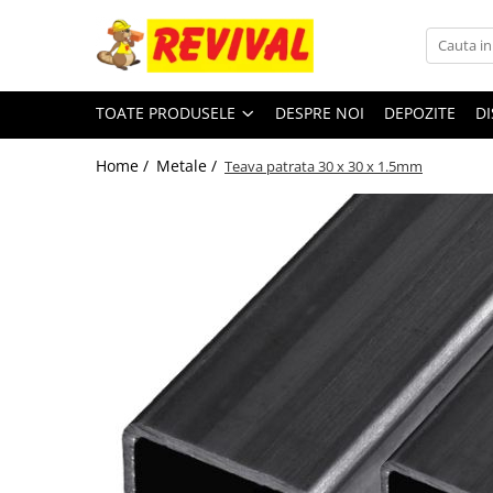
Toate Produsele
TOATE PRODUSELE
DESPRE NOI
DEPOZITE
DI
Zidarie
Adezivi pentru BCA si Caramida
Home /
Metale /
Teava patrata 30 x 30 x 1.5mm
BCA
Buiandrugi
Caramida
Ciment, Lianti, Var
Metale
Otel beton
Plase sudate
Teava pentru constructii
Teava patrata
Teava rectangulara