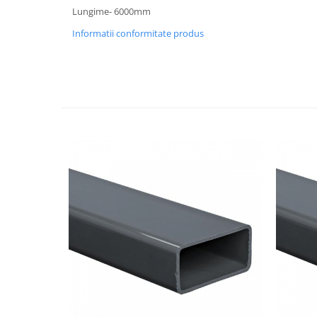
Lungime- 6000mm
Cuie beton
Informatii conformitate produs
Cuie constructii
Distantiere cofraje
Electrozi sudura
Sarma neagra
Sarma zincata
Lemn
Cherestea
Lambriu lemn
OSB
Peleti, Brichete, Carbune
Adezivi
Adezivi pentru gips-carton
Adezivi pentru termosistem
Adezivi placi ceramice