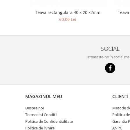
Chit rosturi gips-carton
Glet
Teava rectangulara 40 x 20 x2mm
Teava
Ipsos
60,00 Lei
Sape
Tencuieli
Gips carton
SOCIAL
Placi gips carton
Urmareste-ne in social me
Profile gips carton
Accesorii gips carton
Termoizolatii
Polistiren
MAGAZINUL MEU
CLIENTI
Polistiren expandat
Polistiren extrudat
Despre noi
Metode de
Vata minerala
Termeni si Conditii
Politica d
Vata bazaltica de fatada
Politica de Confidentialitate
Garantia 
Politica de livrare
ANPC
Vata minerala bazaltica