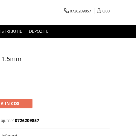
0726209857
0,00
ISTRIBUTIE
DEPOZITE
 x 1.5mm
A IN COS
 ajutor?
0726209857
informatii