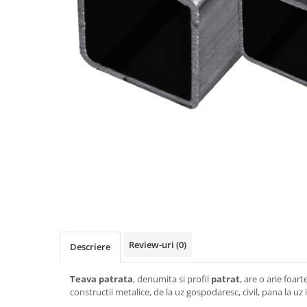
Teava rotunda
Profile laminate
Cornier laminat
Europrofile IPE
Otel lat
Plasa de gard
Panou bordurat
Plasa impletita
Plasa rabitz
Plasa sudata
Tabla
Sipca metalica
Tabla aluminiu
Review-uri
(0)
Descriere
Tabla cutata
Tabla lisa
Teava patrata
, denumita si profil
patrat
, are o arie foart
Tabla neagra
constructii metalice, de la uz gospodaresc, civil, pana la uz 
Cuie, Sarma, Distantieri