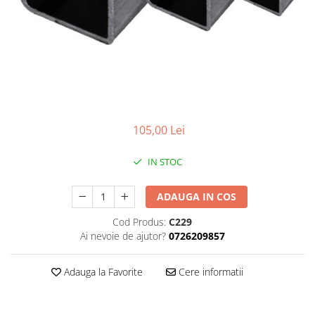
Plasa rabitz
Plasa sudata
Tabla
Sipca metalica
Tabla aluminiu
Tabla cutata
Tabla lisa
105,00 Lei
Tabla neagra
Cuie, Sarma, Distantieri
IN STOC
Cuie beton
ADAUGA IN COS
Cuie constructii
Distantiere cofraje
Cod Produs:
C229
Electrozi sudura
Ai nevoie de ajutor?
0726209857
Sarma neagra
Adauga la Favorite
Cere informatii
Sarma zincata