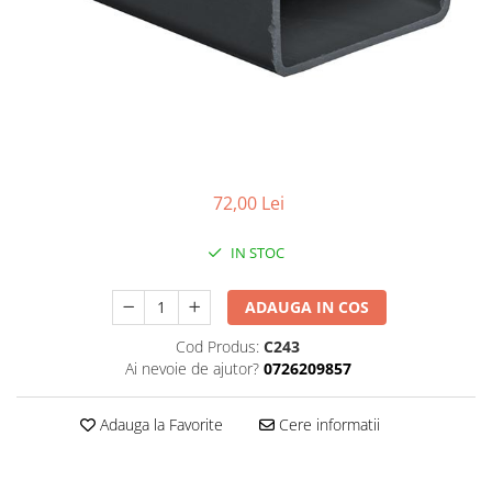
Plasa rabitz
Plasa sudata
Tabla
Sipca metalica
Tabla aluminiu
Tabla cutata
Tabla lisa
72,00 Lei
Tabla neagra
Cuie, Sarma, Distantieri
IN STOC
Cuie beton
ADAUGA IN COS
Cuie constructii
Distantiere cofraje
Cod Produs:
C243
Electrozi sudura
Ai nevoie de ajutor?
0726209857
Sarma neagra
Adauga la Favorite
Cere informatii
Sarma zincata