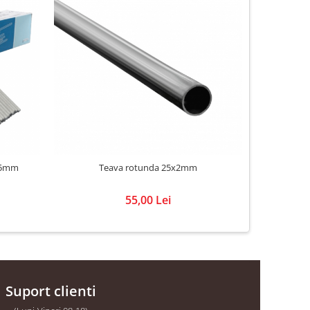
2.5mm
Teava rotunda 25x2mm
Te
55,00 Lei
Suport clienti