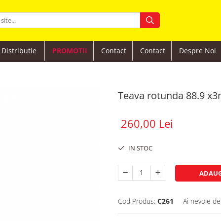
Distributie
PROMOTII
Contact
Contact
Despre Noi
Teava rotunda 88.9 x
260,00 Lei
IN STOC
ADAUG
Cod Produs:
C261
Ai nevoie de