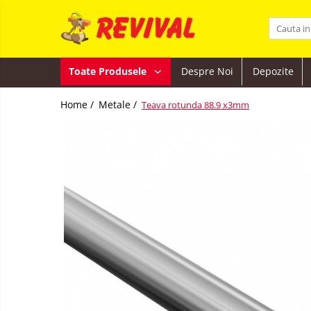
Toate Produsele
Toate Produsele
Despre Noi
Depozite
Zidarie
Adezivi pentru BCA si Caramida
Home /
Metale /
Teava rotunda 88.9 x3mm
BCA
Buiandrugi
Caramida
Ciment, Lianti, Var
Metale
Otel beton
Lemn
Adezivi
Plase sudate
Gips
Teava pentru constructii
carton
Teava patrata
Termoizolatii
Teava rectangulara
Hidroizolatii