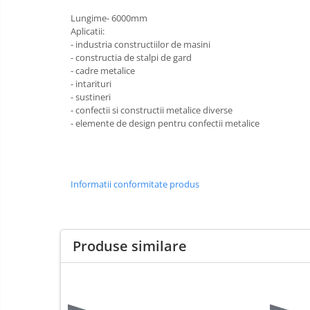
Cuie, Sarma, Distantieri
Lungime- 6000mm
Cuie beton
Aplicatii:
- industria constructiilor de masini
Cuie constructii
- constructia de stalpi de gard
Distantiere cofraje
- cadre metalice
- intarituri
Electrozi sudura
- sustineri
Sarma neagra
- confectii si constructii metalice diverse
Sarma zincata
- elemente de design pentru confectii metalice
Cherestea
Lambriu lemn
OSB
Informatii conformitate produs
Peleti, Brichete, Carbune
Adezivi pentru gips-carton
Produse similare
Adezivi pentru termosistem
Adezivi placi ceramice
Chit rosturi gips-carton