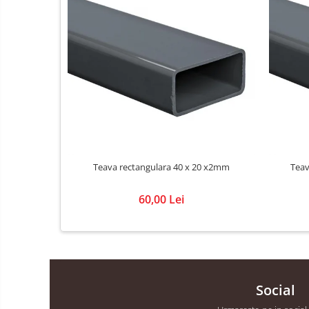
Glet
Ipsos
Sape
Tencuieli
Placi gips carton
Profile gips carton
Accesorii gips carton
Polistiren
Teava rectangulara 40 x 20 x2mm
Teav
Polistiren expandat
Polistiren extrudat
60,00 Lei
Vata minerala
Vata bazaltica de fatada
Vata minerala bazaltica
Vata minerala de sticla
Social
Accesorii termosistem