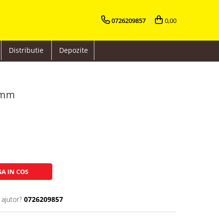
0726209857
0,00
Distributie
Depozite
3mm
A IN COS
 ajutor?
0726209857