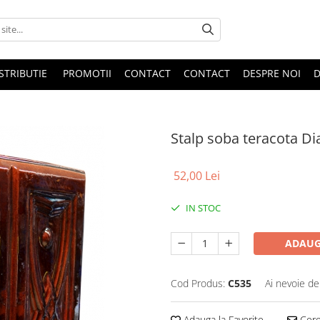
STRIBUTIE
PROMOTII
CONTACT
CONTACT
DESPRE NOI
D
Stalp soba teracota D
52,00 Lei
IN STOC
ADAUG
Cod Produs:
C535
Ai nevoie de
Adauga la Favorite
Cere 