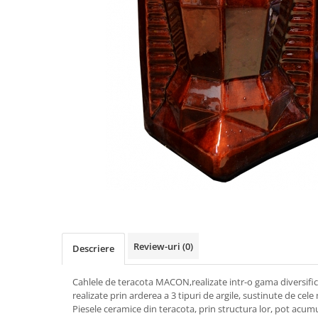
Teava rotunda
Profile laminate
Cornier laminat
Europrofile IPE
Otel lat
Plasa de gard
Panou bordurat
Plasa impletita
Plasa rabitz
Plasa sudata
Tabla
Sipca metalica
Tabla aluminiu
Review-uri
(0)
Descriere
Tabla cutata
Tabla lisa
Cahlele de teracota MACON,realizate intr-o gama diversific
realizate prin arderea a 3 tipuri de argile, sustinute de cel
Tabla neagra
Piesele ceramice din teracota, prin structura lor, pot acum
Cuie, Sarma, Distantieri