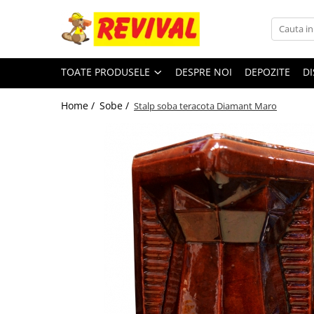
Toate Produsele
TOATE PRODUSELE
DESPRE NOI
DEPOZITE
DI
Zidarie
Adezivi pentru BCA si Caramida
Home /
Sobe /
Stalp soba teracota Diamant Maro
BCA
Buiandrugi
Caramida
Ciment, Lianti, Var
Metale
Otel beton
Plase sudate
Teava pentru constructii
Teava patrata
Teava rectangulara