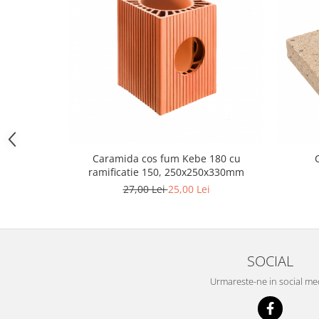
Chit rosturi gips-carton
Glet
Ipsos
Sape
Tencuieli
Gips carton
Placi gips carton
Profile gips carton
Caramida cos fum Kebe 180 cu
ramificatie 150, 250x250x330mm
Accesorii gips carton
27,00 Lei
25,00 Lei
Termoizolatii
Polistiren
Polistiren expandat
Polistiren extrudat
SOCIAL
Vata minerala
Urmareste-ne in social me
Vata bazaltica de fatada
Vata minerala bazaltica