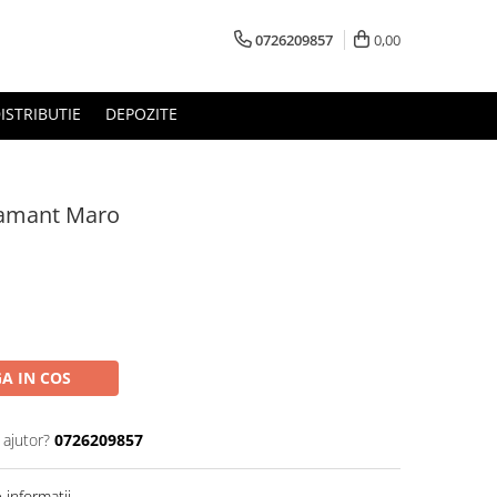
0726209857
0,00
ISTRIBUTIE
DEPOZITE
iamant Maro
A IN COS
 ajutor?
0726209857
informatii