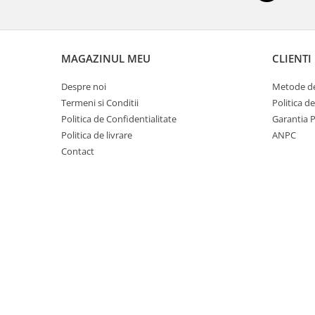
Vata minerala de sticla
Accesorii termosistem
Coltare si profile PVC
MAGAZINUL MEU
CLIENTI
Dibluri termosistem
Despre noi
Metode de
Folii
Termeni si Conditii
Politica d
Plasa fibra
Politica de Confidentialitate
Garantia 
Hidroizolatii
Politica de livrare
ANPC
Hidroizolatii bai
Contact
Hidroizolatii fundatie
Membrane
Curte si gradina
Pavaj
Borduri
Piatra decorativa
Policarbonat