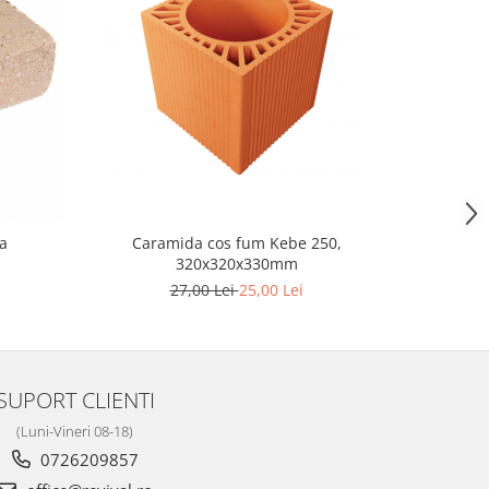
-9%
a
Caramida cos fum Kebe 250,
Caram
320x320x330mm
27,00 Lei
25,00 Lei
SUPORT CLIENTI
(Luni-Vineri 08-18)
0726209857