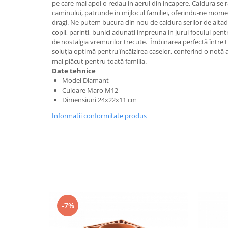
pe care mai apoi o redau in aerul din incapere. Caldura se 
caminului, patrunde in mijlocul familiei, oferindu-ne momen
Cuie beton
dragi. Ne putem bucura din nou de caldura serilor de altad
Cuie constructii
copii, parinti, bunici adunati impreuna in jurul focului pentru
Distantiere cofraje
de nostalgia vremurilor trecute. Îmbinarea perfectă între tr
soluţia optimă pentru încălzirea caselor, conferind o notă 
Electrozi sudura
mai plăcut pentru toată familia.
Sarma neagra
Date tehnice
Sarma zincata
Model Diamant
Culoare Maro M12
Lemn
Dimensiuni 24x22x11 cm
Cherestea
Informatii conformitate produs
Lambriu lemn
OSB
Peleti, Brichete, Carbune
Adezivi
Adezivi pentru gips-carton
Adezivi pentru termosistem
-7%
Adezivi placi ceramice