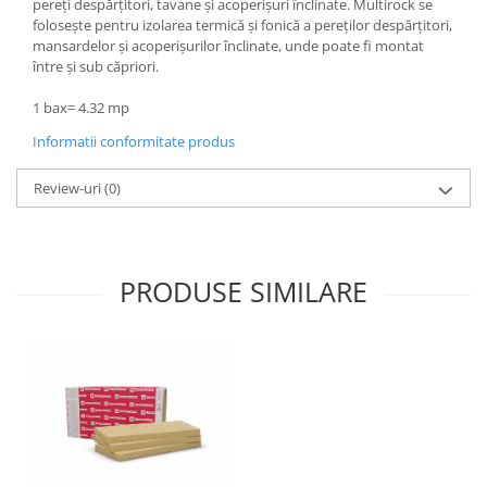
pereţi despărţitori, tavane şi acoperişuri înclinate. Multirock se
foloseşte pentru izolarea termică şi fonică a pereţilor despărţitori,
mansardelor şi acoperişurilor înclinate, unde poate fi montat
între şi sub căpriori.
1 bax= 4.32 mp
Informatii conformitate produs
Review-uri
(0)
PRODUSE SIMILARE