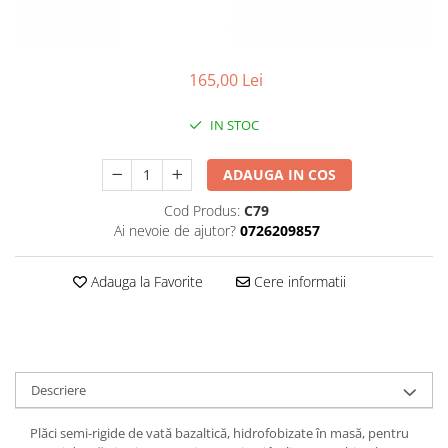
Plasa rabitz
Plasa sudata
Tabla
165,00 Lei
Sipca metalica
Tabla aluminiu
IN STOC
Tabla cutata
Tabla lisa
ADAUGA IN COS
Tabla neagra
Cod Produs:
C79
Cuie, Sarma, Distantieri
Ai nevoie de ajutor?
0726209857
Cuie beton
Adauga la Favorite
Cere informatii
Cuie constructii
Distantiere cofraje
Electrozi sudura
Sarma neagra
Sarma zincata
Descriere
Plăci semi-rigide de vată bazaltică, hidrofobizate în masă, pentru