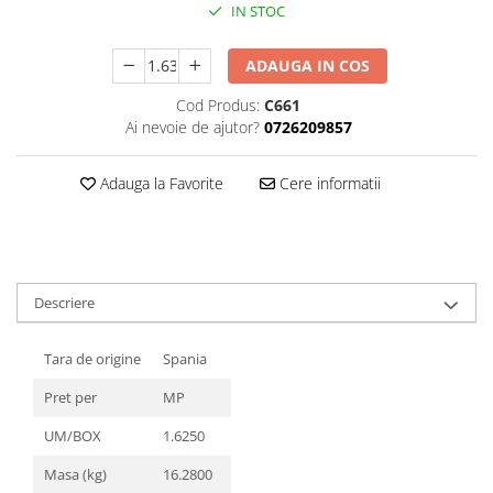
IN STOC
Plasa rabitz
Plasa sudata
ADAUGA IN COS
Tabla
Cod Produs:
C661
Sipca metalica
Ai nevoie de ajutor?
0726209857
Tabla aluminiu
Tabla cutata
Adauga la Favorite
Cere informatii
Tabla lisa
Tabla neagra
Cuie, Sarma, Distantieri
Cuie beton
Descriere
Cuie constructii
Distantiere cofraje
Tara de origine
Spania
Electrozi sudura
Sarma neagra
Pret per
MP
Sarma zincata
UM/BOX
1.6250
Masa (kg)
16.2800