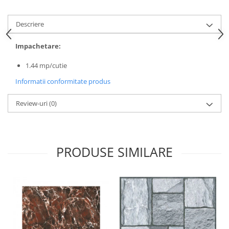
Cuie beton
Descriere
Cuie constructii
Distantiere cofraje
Impachetare:
Electrozi sudura
1.44 mp/cutie
Sarma neagra
Sarma zincata
Informatii conformitate produs
Lemn
Review-uri
(0)
Cherestea
Lambriu lemn
OSB
PRODUSE SIMILARE
Peleti, Brichete, Carbune
Adezivi
Adezivi pentru gips-carton
Adezivi pentru termosistem
Adezivi placi ceramice