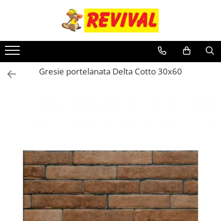
Toate Produsele
Zidarie
Adezivi pentru BCA si Caramida
Gresie portelanata Delta Cotto 30x60
BCA
Buiandrugi
Caramida
Ciment, Lianti, Var
Metale
Otel beton
Plase sudate
Teava pentru constructii
Teava patrata
Teava rectangulara