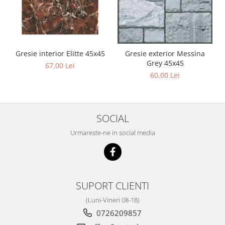
Chit rosturi gips-carton
Glet
Ipsos
Sape
Gresie interior Elitte 45x45
Gresie exterior Messina
Grey 45x45
Tencuieli
67,00 Lei
60,00 Lei
Gips carton
Placi gips carton
Profile gips carton
SOCIAL
Accesorii gips carton
Urmareste-ne in social media
Termoizolatii
Polistiren
Polistiren expandat
Polistiren extrudat
SUPORT CLIENTI
Vata minerala
(Luni-Vineri 08-18)
Vata bazaltica de fatada
0726209857
Vata minerala bazaltica