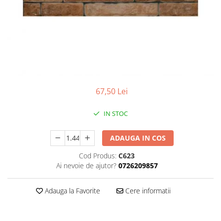
Teava rotunda
Profile laminate
Cornier laminat
Europrofile IPE
Otel lat
Plasa de gard
Panou bordurat
67,50 Lei
Plasa impletita
Plasa rabitz
IN STOC
Plasa sudata
ADAUGA IN COS
Tabla
Sipca metalica
Cod Produs:
C623
Ai nevoie de ajutor?
0726209857
Tabla aluminiu
Tabla cutata
Adauga la Favorite
Cere informatii
Tabla lisa
Tabla neagra
Cuie, Sarma, Distantieri