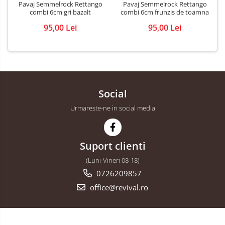
Pavaj Semmelrock Rettango
Pavaj Semmelrock Rettango
combi 6cm gri bazalt
combi 6cm frunzis de toamna
95,00 Lei
95,00 Lei
Social
Urmareste-ne in social media
Suport clienti
(Luni-Vineri 08-18)
0726209857
office@revival.ro