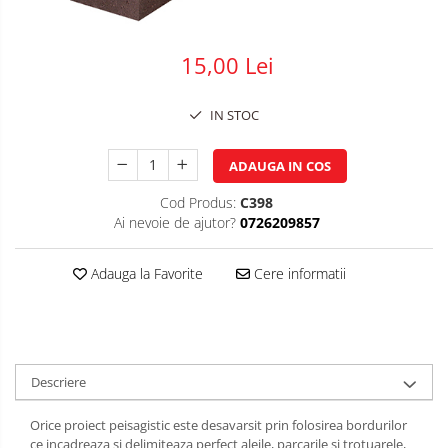
Plasa impletita
Plasa rabitz
15,00 Lei
Plasa sudata
Tabla
IN STOC
Sipca metalica
ADAUGA IN COS
Tabla aluminiu
Tabla cutata
Cod Produs:
C398
Ai nevoie de ajutor?
0726209857
Tabla lisa
Tabla neagra
Adauga la Favorite
Cere informatii
Cuie, Sarma, Distantieri
Cuie beton
Cuie constructii
Distantiere cofraje
Descriere
Electrozi sudura
Sarma neagra
Orice proiect peisagistic este desavarsit prin folosirea bordurilor
ce incadreaza si delimiteaza perfect aleile, parcarile si trotuarele,