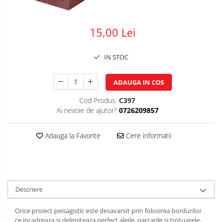
Plasa impletita
Plasa rabitz
15,00 Lei
Plasa sudata
Tabla
IN STOC
Sipca metalica
ADAUGA IN COS
Tabla aluminiu
Tabla cutata
Cod Produs:
C397
Ai nevoie de ajutor?
0726209857
Tabla lisa
Tabla neagra
Adauga la Favorite
Cere informatii
Cuie, Sarma, Distantieri
Cuie beton
Cuie constructii
Distantiere cofraje
Descriere
Electrozi sudura
Sarma neagra
Orice proiect peisagistic este desavarsit prin folosirea bordurilor
ce incadreaza si delimiteaza perfect aleile, parcarile si trotuarele,