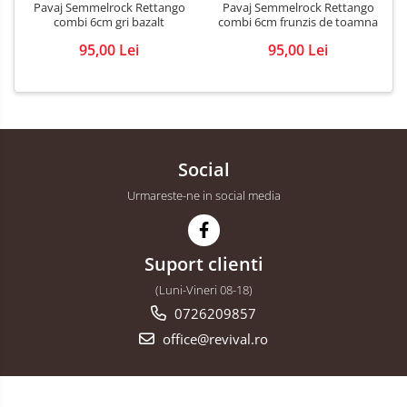
Pavaj Semmelrock Rettango
Pavaj Semmelrock Rettango
combi 6cm gri bazalt
combi 6cm frunzis de toamna
95,00 Lei
95,00 Lei
Social
Urmareste-ne in social media
Suport clienti
(Luni-Vineri 08-18)
0726209857
office@revival.ro