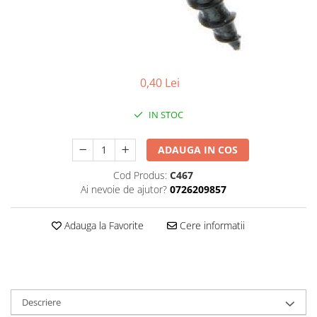
Plasa rabitz
Plasa sudata
Tabla
Sipca metalica
0,40 Lei
Tabla aluminiu
Tabla cutata
IN STOC
Tabla lisa
Tabla neagra
ADAUGA IN COS
Cuie, Sarma, Distantieri
Cod Produs:
C467
Cuie beton
Ai nevoie de ajutor?
0726209857
Cuie constructii
Distantiere cofraje
Adauga la Favorite
Cere informatii
Electrozi sudura
Sarma neagra
Sarma zincata
Descriere