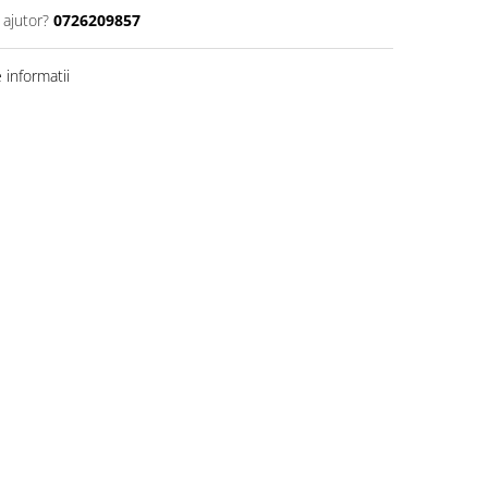
 ajutor?
0726209857
informatii