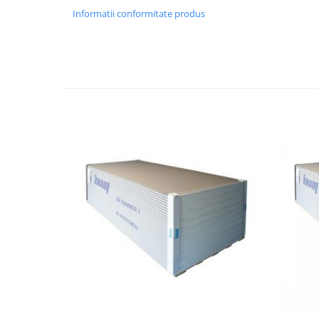
Informatii conformitate produs
Cuie beton
Cuie constructii
Distantiere cofraje
Electrozi sudura
Sarma neagra
Sarma zincata
Lemn
Cherestea
Lambriu lemn
OSB
Peleti, Brichete, Carbune
Adezivi
Adezivi pentru gips-carton
Adezivi pentru termosistem
Adezivi placi ceramice