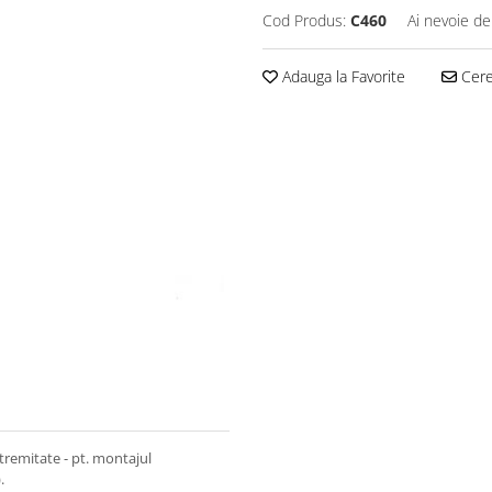
Cod Produs:
C460
Ai nevoie de
Adauga la Favorite
Cere 
tremitate - pt. montajul
.