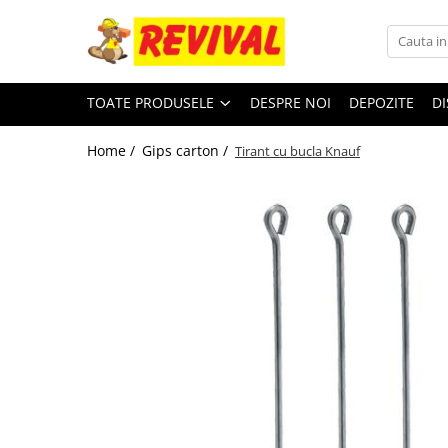
Toate Produsele
TOATE PRODUSELE
DESPRE NOI
DEPOZITE
DI
Zidarie
Adezivi pentru BCA si Caramida
Home /
Gips carton /
Tirant cu bucla Knauf
BCA
Buiandrugi
Caramida
Ciment, Lianti, Var
Metale
Otel beton
Plase sudate
Teava pentru constructii
Teava patrata
Teava rectangulara