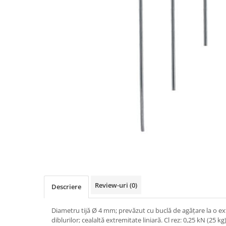
Teava rotunda
Profile laminate
Cornier laminat
Europrofile IPE
Otel lat
Plasa de gard
Panou bordurat
Plasa impletita
Plasa rabitz
Plasa sudata
Tabla
Sipca metalica
Tabla aluminiu
Tabla cutata
Review-uri
(0)
Descriere
Tabla lisa
Tabla neagra
Diametru tijă Ø 4 mm; prevăzut cu buclă de agăţare la o ex
diblurilor; cealaltă extremitate liniară. Cl rez: 0,25 kN (25 kg)
Cuie, Sarma, Distantieri