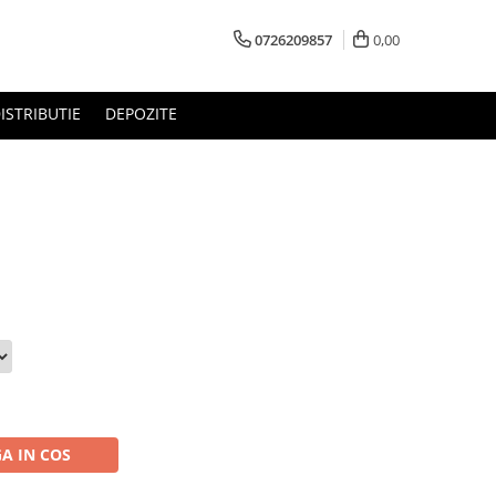
0726209857
0,00
ISTRIBUTIE
DEPOZITE
A IN COS