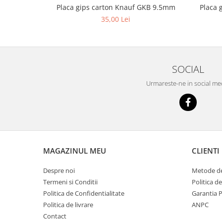
Chit rosturi gips-carton
Placa gips carton Knauf GKB 9.5mm
Placa 
Glet
35,00 Lei
Ipsos
Sape
Tencuieli
SOCIAL
Gips carton
Urmareste-ne in social me
Placi gips carton
Profile gips carton
Accesorii gips carton
Termoizolatii
Polistiren
MAGAZINUL MEU
CLIENTI
Polistiren expandat
Despre noi
Metode de
Polistiren extrudat
Termeni si Conditii
Politica d
Vata minerala
Politica de Confidentialitate
Garantia 
Politica de livrare
ANPC
Vata bazaltica de fatada
Contact
Vata minerala bazaltica