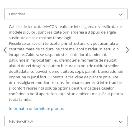
Descriere
Cahlele de teracota MACON,realizate intr-o gama diversificata de
modele si culori, sunt realizate prin arderea a 3 tipuri de argile,
sustinute de cele mai noi tehnologii
Piesele ceramice din teracota, prin structura lor, pot acumula o
cantitate mare de caldura, pe care mai apoi o redau in aerul din
incapere. Caldura se raspandeste in interiorul caminului,
patrunde in mijlocul familiei, oferindu-ne momente de neuitat
alaturi de cei dragi. Ne putem bucura din nou de caldura serilor
de altadata, cu povesti demult uitate, copii, parinti, bunici adunati
impreuna in jurul focului pentru a trai clipe de plăcere prilejuite
de nostalgia vremurilor trecute. Îmbinarea perfectă între tradiţie
şi confort reprezintă soluţia optimă pentru încălzirea caselor,
conferind o notă aparte locuinţei şi un ambient mai plăcut pentru
toată familia.
Informatii conformitate produs
Review-uri
(0)