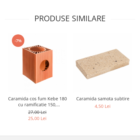
PRODUSE SIMILARE
-7%
Caramida cos fum Kebe 180
Caramida samota subtire
cu ramificatie 150,
4,50 Lei
250x250x330mm
27,00 Lei
25,00 Lei