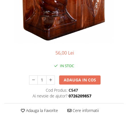
Plasa rabitz
Plasa sudata
Tabla
Sipca metalica
Tabla aluminiu
Tabla cutata
Tabla lisa
56,00 Lei
Tabla neagra
Cuie, Sarma, Distantieri
IN STOC
Cuie beton
ADAUGA IN COS
Cuie constructii
Distantiere cofraje
Cod Produs:
C547
Electrozi sudura
Ai nevoie de ajutor?
0726209857
Sarma neagra
Adauga la Favorite
Cere informatii
Sarma zincata