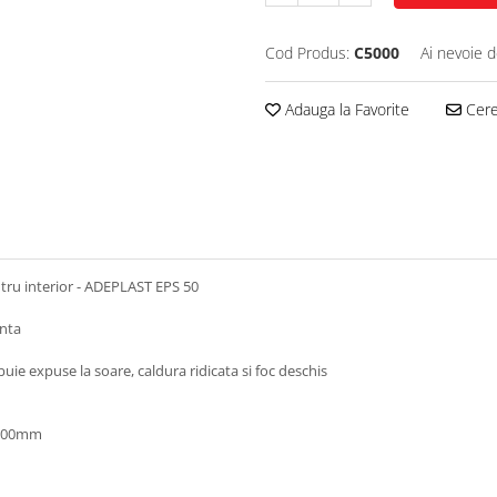
Cod Produs:
C5000
Ai nevoie d
Adauga la Favorite
Cere 
ntru interior - ADEPLAST EPS 50
enta
ebuie expuse la soare, caldura ridicata si foc deschis
-200mm