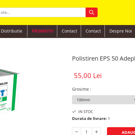
Distributie
PROMOTII
Contact
Contact
Despre Noi
Polistiren EPS 50 Adep
55,00 Lei
Grosime
:
IN STOC
Durata de livrare:
1
ADAUG