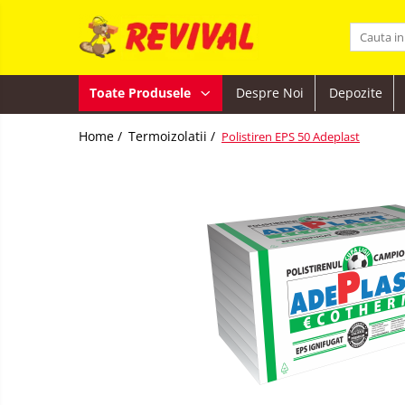
Toate Produsele
Toate Produsele
Despre Noi
Depozite
Zidarie
Adezivi pentru BCA si Caramida
Home /
Termoizolatii /
Polistiren EPS 50 Adeplast
BCA
Buiandrugi
Caramida
Ciment, Lianti, Var
Metale
Otel beton
Lemn
Adezivi
Plase sudate
Gips
Teava pentru constructii
carton
Teava patrata
Termoizolatii
Teava rectangulara
Hidroizolatii