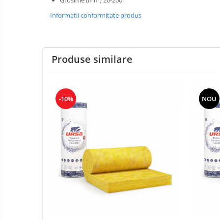
Cuie, Sarma, Distantieri
Informatii conformitate produs
Cuie beton
Cuie constructii
Distantiere cofraje
Produse similare
Electrozi sudura
Sarma neagra
Sarma zincata
-10%
NOU
Cherestea
Lambriu lemn
OSB
Peleti, Brichete, Carbune
Adezivi pentru gips-carton
Adezivi pentru termosistem
Adezivi placi ceramice
Chit rosturi gips-carton