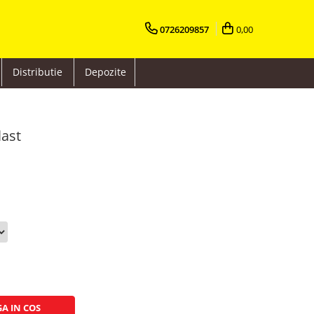
0726209857
0,00
Distributie
Depozite
last
A IN COS