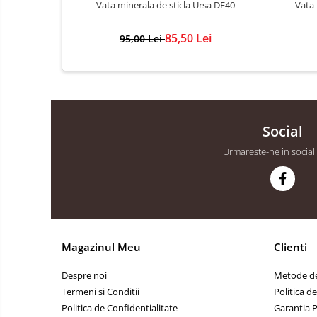
Glet
Vata minerala de sticla Ursa DF40
Vata 
Ipsos
85,50 Lei
95,00 Lei
Sape
Tencuieli
Placi gips carton
Profile gips carton
Social
Accesorii gips carton
Urmareste-ne in social
Polistiren
Polistiren expandat
Polistiren extrudat
Vata minerala
Vata bazaltica de fatada
Magazinul Meu
Clienti
Vata minerala bazaltica
Despre noi
Metode de
Vata minerala de sticla
Termeni si Conditii
Politica d
Accesorii termosistem
Politica de Confidentialitate
Garantia 