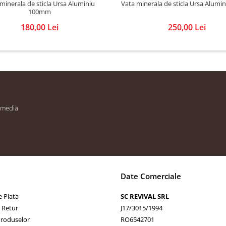
minerala de sticla Ursa Aluminiu
Vata minerala de sticla Ursa Alum
100mm
180,00 Lei
250,00 Lei
 media
Date Comerciale
 Plata
SC REVIVAL SRL
e Retur
J17/3015/1994
Produselor
RO6542701