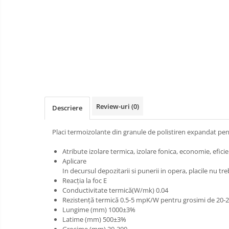
Teava rotunda
Curte
si
Profile laminate
gradina
Amenajari
Cornier laminat
interioare
Europrofile IPE
Sobe
Otel lat
Acoperisuri
Plasa de gard
Instalatii
Panou bordurat
Vopsele
Review-uri
(0)
Descriere
Plasa impletita
Plasa rabitz
Placi termoizolante din granule de polistiren expandat pe
Plasa sudata
Tabla
Atribute izolare termica, izolare fonica, economie, efici
Aplicare
Sipca metalica
In decursul depozitarii si punerii in opera, placile nu tr
Tabla aluminiu
Reacția la foc E
Conductivitate termică(W/mk) 0.04
Tabla cutata
Rezistență termică 0.5-5 mpK/W pentru grosimi de 20
Tabla lisa
Lungime (mm) 1000±3%
Latime (mm) 500±3%
Tabla neagra
Grosime (mm) 20-200