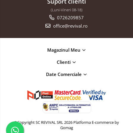
Suport clienti
(Luni-Vineri 08-18)
0726209857
office@revival.ro
Magazinul Meu
Clienti
Date Comerciale
©Copyright SC REVIVAL SRL 2026
Platforma E-commerce by
Gomag