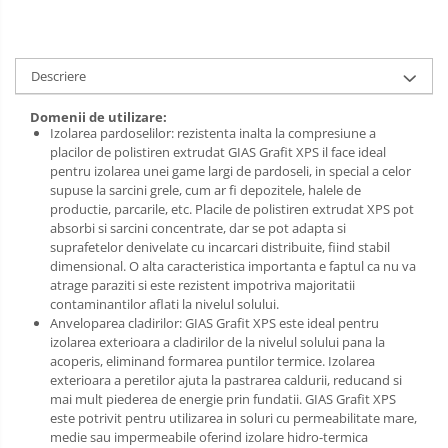
Sarma zincata
Descriere
Domenii de utilizare:
Izolarea pardoselilor: rezistenta inalta la compresiune a
placilor de polistiren extrudat GIAS Grafit XPS il face ideal
pentru izolarea unei game largi de pardoseli, in special a celor
supuse la sarcini grele, cum ar fi depozitele, halele de
productie, parcarile, etc. Placile de polistiren extrudat XPS pot
absorbi si sarcini concentrate, dar se pot adapta si
suprafetelor denivelate cu incarcari distribuite, fiind stabil
dimensional. O alta caracteristica importanta e faptul ca nu va
atrage paraziti si este rezistent impotriva majoritatii
contaminantilor aflati la nivelul solului.
Anveloparea cladirilor: GIAS Grafit XPS este ideal pentru
izolarea exterioara a cladirilor de la nivelul solului pana la
acoperis, eliminand formarea puntilor termice. Izolarea
exterioara a peretilor ajuta la pastrarea caldurii, reducand si
mai mult piederea de energie prin fundatii. GIAS Grafit XPS
este potrivit pentru utilizarea in soluri cu permeabilitate mare,
medie sau impermeabile oferind izolare hidro-termica