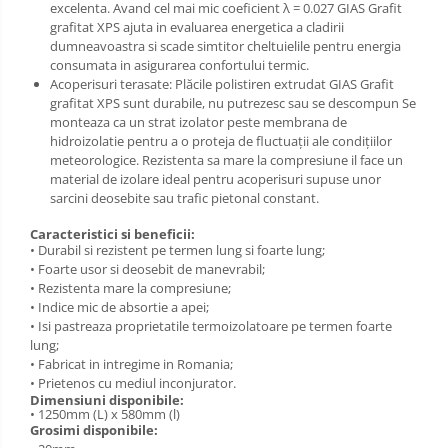
excelenta. Avand cel mai mic coeficient λ = 0.027 GIAS Grafit
grafitat XPS ajuta in evaluarea energetica a cladirii
dumneavoastra si scade simtitor cheltuielile pentru energia
consumata in asigurarea confortului termic.
Acoperisuri terasate: Plăcile polistiren extrudat GIAS Grafit
grafitat XPS sunt durabile, nu putrezesc sau se descompun Se
monteaza ca un strat izolator peste membrana de
hidroizolatie pentru a o proteja de fluctuații ale condițiilor
meteorologice. Rezistenta sa mare la compresiune il face un
material de izolare ideal pentru acoperisuri supuse unor
sarcini deosebite sau trafic pietonal constant.
Caracteristici si beneficii:
• Durabil si rezistent pe termen lung si foarte lung;
• Foarte usor si deosebit de manevrabil;
• Rezistenta mare la compresiune;
• Indice mic de absortie a apei;
• Isi pastreaza proprietatile termoizolatoare pe termen foarte
lung;
• Fabricat in intregime in Romania;
• Prietenos cu mediul inconjurator.
Dimensiuni disponibile:
• 1250mm (L) x 580mm (l)
Grosimi disponibile: