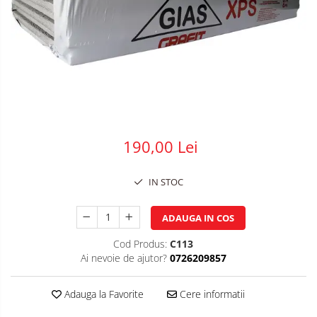
Plasa impletita
Plasa rabitz
Plasa sudata
Tabla
Sipca metalica
Tabla aluminiu
Tabla cutata
190,00 Lei
Tabla lisa
Tabla neagra
IN STOC
Cuie, Sarma, Distantieri
ADAUGA IN COS
Cuie beton
Cuie constructii
Cod Produs:
C113
Ai nevoie de ajutor?
0726209857
Distantiere cofraje
Electrozi sudura
Adauga la Favorite
Cere informatii
Sarma neagra