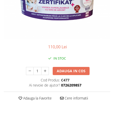
Plasa rabitz
Plasa sudata
Tabla
Sipca metalica
Tabla aluminiu
Tabla cutata
Tabla lisa
110,00 Lei
Tabla neagra
Cuie, Sarma, Distantieri
IN STOC
Cuie beton
ADAUGA IN COS
Cuie constructii
Distantiere cofraje
Cod Produs:
C477
Electrozi sudura
Ai nevoie de ajutor?
0726209857
Sarma neagra
Adauga la Favorite
Cere informatii
Sarma zincata