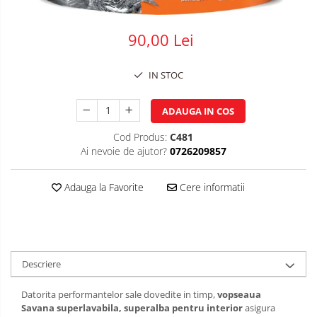
Plasa impletita
90,00 Lei
Plasa rabitz
Plasa sudata
IN STOC
Tabla
Sipca metalica
ADAUGA IN COS
Tabla aluminiu
Cod Produs:
C481
Tabla cutata
Ai nevoie de ajutor?
0726209857
Tabla lisa
Tabla neagra
Adauga la Favorite
Cere informatii
Cuie, Sarma, Distantieri
Cuie beton
Cuie constructii
Distantiere cofraje
Descriere
Electrozi sudura
Datorita performantelor sale dovedite in timp,
vopseaua
Sarma neagra
Savana superlavabila, superalba pentru interior
asigura