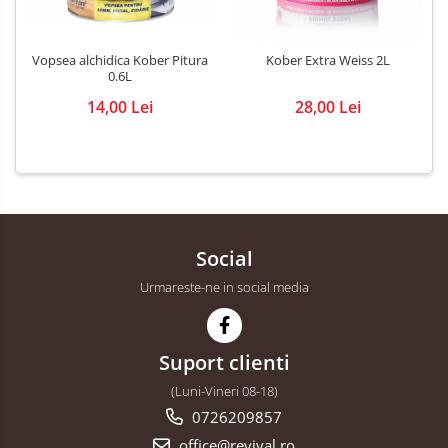
Vopsea alchidica Kober Pitura
Kober Extra Weiss 2L
0.6L
14,00 Lei
28,00 Lei
Social
Urmareste-ne in social media
Suport clienti
(Luni-Vineri 08-18)
0726209857
office@revival.ro