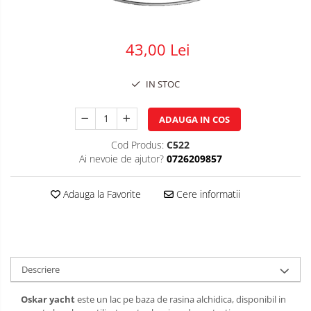
Plasa impletita
Plasa rabitz
43,00 Lei
Plasa sudata
Tabla
IN STOC
Sipca metalica
Tabla aluminiu
ADAUGA IN COS
Tabla cutata
Cod Produs:
C522
Tabla lisa
Ai nevoie de ajutor?
0726209857
Tabla neagra
Adauga la Favorite
Cere informatii
Cuie, Sarma, Distantieri
Cuie beton
Cuie constructii
Distantiere cofraje
Descriere
Electrozi sudura
Sarma neagra
Oskar yacht
este un lac pe baza de rasina alchidica, disponibil in