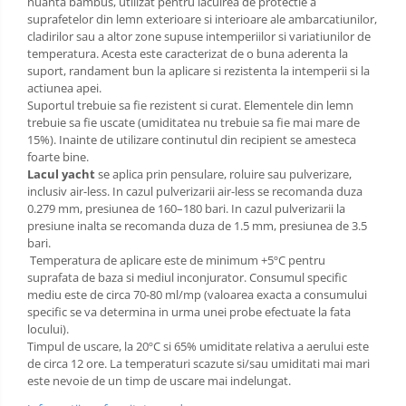
Sarma zincata
nuanta bambus, utilizat pentru lacuirea de protectie a
suprafetelor din lemn exterioare si interioare ale ambarcatiunilor,
cladirilor sau a altor zone supuse intemperiilor si variatiunilor de
temperatura. Acesta este caracterizat de o buna aderenta la
suport, randament bun la aplicare si rezistenta la intemperii si la
actiunea apei.
Suportul trebuie sa fie rezistent si curat. Elementele din lemn
trebuie sa fie uscate (umiditatea nu trebuie sa fie mai mare de
15%). Inainte de utilizare continutul din recipient se amesteca
foarte bine.
Lacul yacht
se aplica prin pensulare, roluire sau pulverizare,
inclusiv air-less. In cazul pulverizarii air-less se recomanda duza
0.279 mm, presiunea de 160–180 bari. In cazul pulverizarii la
presiune inalta se recomanda duza de 1.5 mm, presiunea de 3.5
bari.
Temperatura de aplicare este de minimum +5ºC pentru
suprafata de baza si mediul inconjurator. Consumul specific
mediu este de circa 70-80 ml/mp (valoarea exacta a consumului
specific se va determina in urma unei probe efectuate la fata
locului).
Timpul de uscare, la 20ºC si 65% umiditate relativa a aerului este
de circa 12 ore. La temperaturi scazute si/sau umiditati mai mari
este nevoie de un timp de uscare mai indelungat.