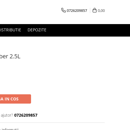
0726209857
0,00
ISTRIBUTIE
DEPOZITE
ber 2.5L
A IN COS
 ajutor?
0726209857
informatii