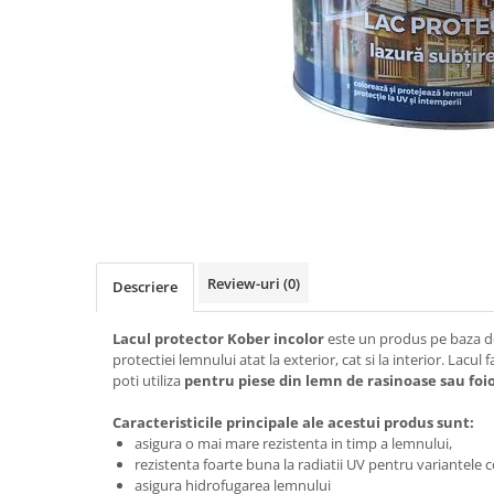
Teava rotunda
Profile laminate
Cornier laminat
Europrofile IPE
Otel lat
Plasa de gard
Panou bordurat
Plasa impletita
Plasa rabitz
Plasa sudata
Review-uri
(0)
Descriere
Tabla
Lacul protector Kober incolor
este un produs pe baza de 
Sipca metalica
protectiei lemnului atat la exterior, cat si la interior. Lacul f
Tabla aluminiu
poti utiliza
pentru piese din lemn de rasinoase sau foi
Tabla cutata
Caracteristicile principale ale acestui produs sunt:
Tabla lisa
asigura o mai mare rezistenta in timp a lemnului,
Tabla neagra
rezistenta foarte buna la radiatii UV pentru variantele 
asigura hidrofugarea lemnului
Cuie, Sarma, Distantieri