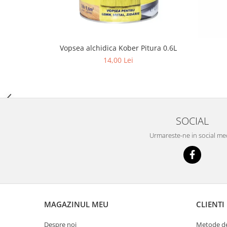
Chit rosturi gips-carton
Glet
Ipsos
Vopsea alchidica Kober Pitura 0.6L
Sape
14,00 Lei
Tencuieli
Gips carton
Placi gips carton
Profile gips carton
SOCIAL
Accesorii gips carton
Urmareste-ne in social me
Termoizolatii
Polistiren
Polistiren expandat
Polistiren extrudat
Vata minerala
MAGAZINUL MEU
CLIENTI
Vata bazaltica de fatada
Vata minerala bazaltica
Despre noi
Metode de