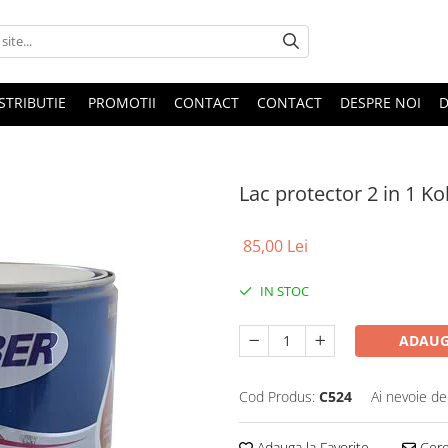
STRIBUTIE
PROMOTII
CONTACT
CONTACT
DESPRE NOI
D
Lac protector 2 in 1 Ko
85,00 Lei
IN STOC
ADAUG
Cod Produs:
C524
Ai nevoie de
Adauga la Favorite
Cere 