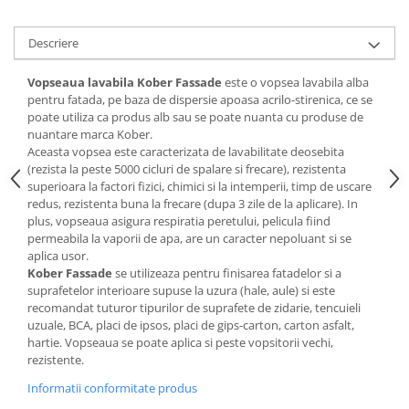
Descriere
Vopseaua lavabila
Kober Fassade
este o vopsea lavabila alba
pentru fatada, pe baza de dispersie apoasa acrilo-stirenica, ce se
poate utiliza ca produs alb sau se poate nuanta cu produse de
nuantare marca Kober.
Aceasta vopsea este caracterizata de lavabilitate deosebita
(rezista la peste 5000 cicluri de spalare si frecare), rezistenta
superioara la factori fizici, chimici si la intemperii, timp de uscare
redus, rezistenta buna la frecare (dupa 3 zile de la aplicare). In
plus, vopseaua asigura respiratia peretului, pelicula fiind
permeabila la vaporii de apa, are un caracter nepoluant si se
aplica usor.
Kober Fassade
se utilizeaza pentru finisarea fatadelor si a
suprafetelor interioare supuse la uzura (hale, aule) si este
recomandat tuturor tipurilor de suprafete de zidarie, tencuieli
uzuale, BCA, placi de ipsos, placi de gips-carton, carton asfalt,
hartie. Vopseaua se poate aplica si peste vopsitorii vechi,
rezistente.
Informatii conformitate produs