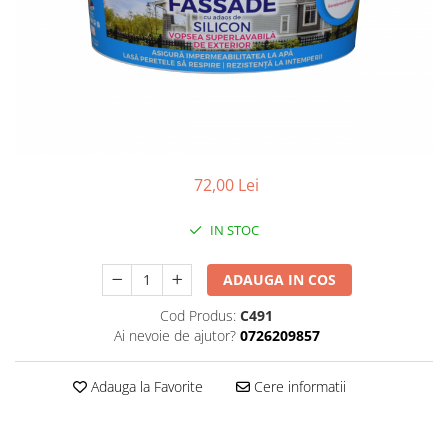
Plasa rabitz
Plasa sudata
Tabla
Sipca metalica
Tabla aluminiu
Tabla cutata
Tabla lisa
72,00 Lei
Tabla neagra
Cuie, Sarma, Distantieri
IN STOC
Cuie beton
ADAUGA IN COS
Cuie constructii
Distantiere cofraje
Cod Produs:
C491
Electrozi sudura
Ai nevoie de ajutor?
0726209857
Sarma neagra
Adauga la Favorite
Cere informatii
Sarma zincata